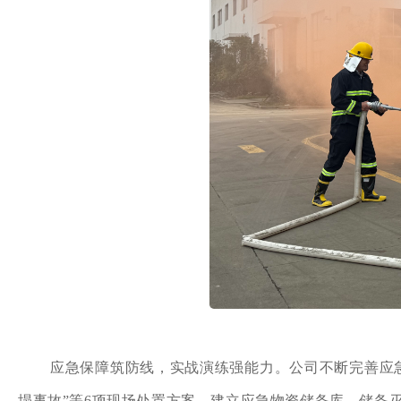
应急保障筑防线，实战演练强能力。
公司不断完善应
塌事故”等6项现场处置方案，建立应急物资储备库，储备