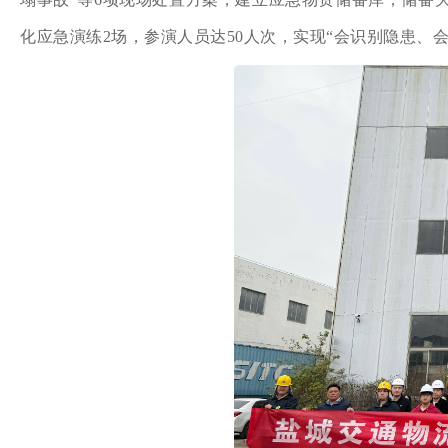
化应急演练2场，参演人员达50人次，实现“会识别隐患、