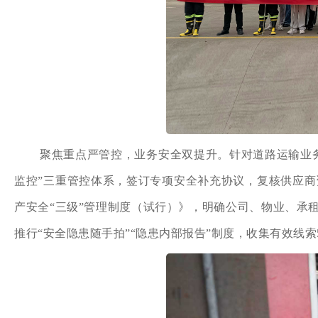
聚焦重点严管控，业务安全双提升。
针对道路运输业
监控”三重管控体系，签订专项安全补充协议，复核供应商
产安全
“三级”管理制度（试行）》，明确公司、物业、承
推行“安全隐患随手拍”“隐患内部报告”制度，收集有效线