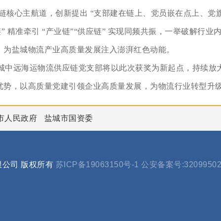
应链核心主航道，创新提出 “支部建在链上、党员嵌在点上、党
” 精准牵引 “产业链”“供应链” 实现同频共振，一举破解行
，为盐城物流产业高质量发展注入澎湃红色动能。
中远海运物流供应链党支部将以此次获奖为新起点，持续放大 
优势，以高质量党建引领企业高质量发展，为物流行业转型升
市人民政府
盐城市国资委
有限公司 版权所有
苏ICP备19063150号-1
公安备案号:32099502