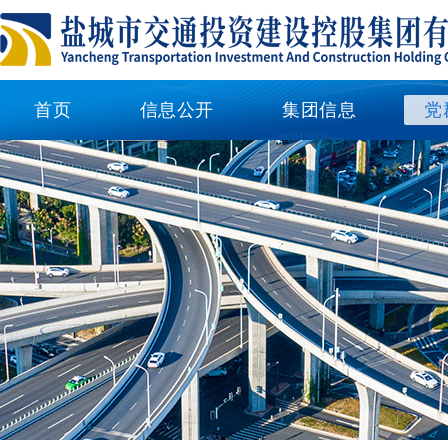
首页
信息公开
集团信息
党