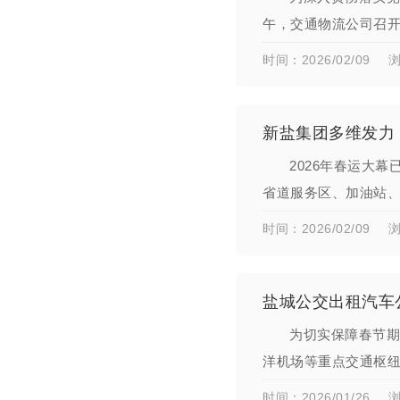
午，交通物流公司召
全形势，部署重点工
时间：2026/02/09
浏
新盐集团多维发力
2026年春运大
省道服务区、加油站、
群众返乡团圆路。枢
时间：2026/02/09
浏
盐城公交出租汽车
为切实保障春节期
洋机场等重点交通枢
运服务，为广大市民
时间：2026/01/26
浏