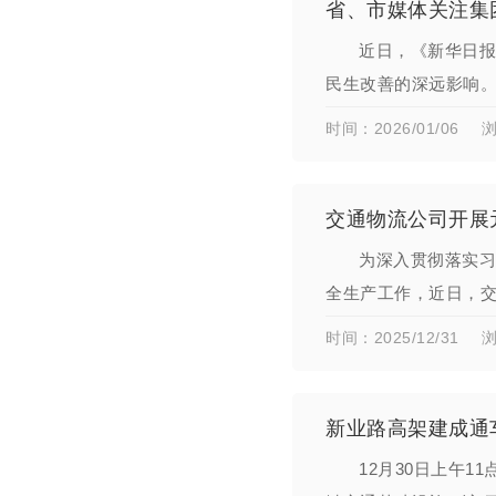
省、市媒体关注集
近日，《新华日报
民生改善的深远影响。
积极践行“交通发展先
时间：2026/01/06
浏
交通物流公司开展
为深入贯彻落实习
全生产工作，近日，
运输、仓储管理、装
时间：2025/12/31
浏
新业路高架建成通
12月30日上午