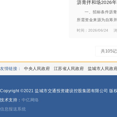
沥青拌和场2026
一、招标条件沥青
所需资金来源为自筹并
拌和场2026年度木质
时间：2026/06/24
浏
共105
友情链接：
中央人民政府
江苏省人民政府
盐城市人民政
Copyright ©2021 盐城市交通投资建设控股集团有限公司 
技术支持：
中亿网络
信息报送系统